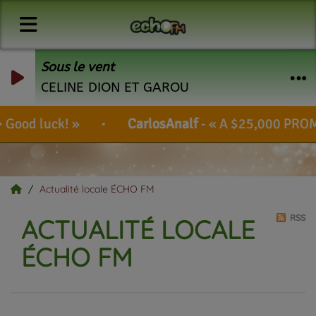
Sous le vent
CELINE DION ET GAROU
d luck!
CarlosAnalf
-
A $25,000 PROMO COD
Actualité locale ÉCHO FM
RSS
ACTUALITÉ LOCALE
ÉCHO FM