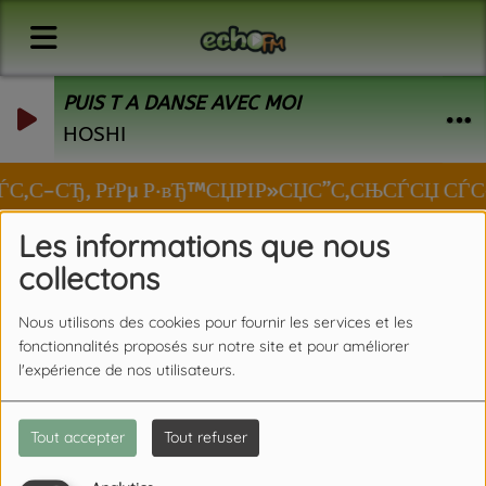
PUIS T A DANSE AVEC MOI
HOSHI
ЂРѕСЃС‚С–СЂ, РґРµ Р·вЂ™СЏРІР»СЏС”С‚СЊСЃСЏ СЃС
Les informations que nous
collectons
Nous utilisons des cookies pour fournir les services et les
fonctionnalités proposés sur notre site et pour améliorer
l'expérience de nos utilisateurs.
Tout accepter
Tout refuser