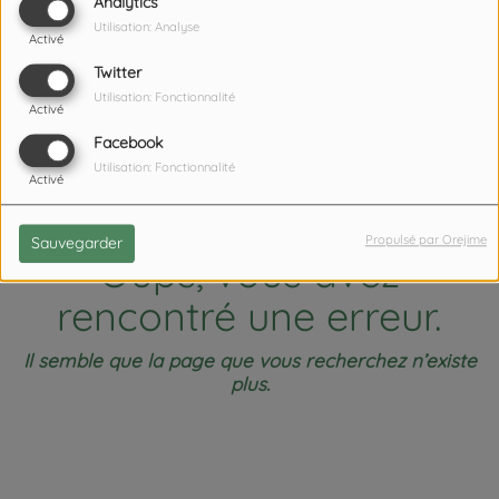
404
Analytics
Utilisation: Analyse
Activé
Twitter
Utilisation: Fonctionnalité
Activé
Facebook
Utilisation: Fonctionnalité
Activé
Propulsé par Orejime
Sauvegarder
Oups, vous avez
rencontré une erreur.
Il semble que la page que vous recherchez n’existe
plus.