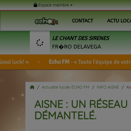
Espace membre
CONTACT
ACTU LOC
LE CHANT DES SIRENES
FR�RO DELAVEGA
Echo FM
-
Toute l'équipe de votre radio vous souh
Actualité locale ÉCHO FM
INFO AISNE
Ai
AISNE : UN RÉSEAU
DÉMANTELÉ.