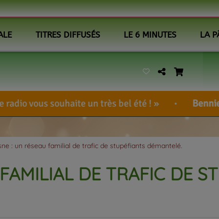
ALE
TITRES DIFFUSÉS
LE 6 MINUTES
LA P
aite un très bel été !
BennieUlcem
-
<a hr
sne : un réseau familial de trafic de stupéfiants démantelé.
 FAMILIAL DE TRAFIC DE S