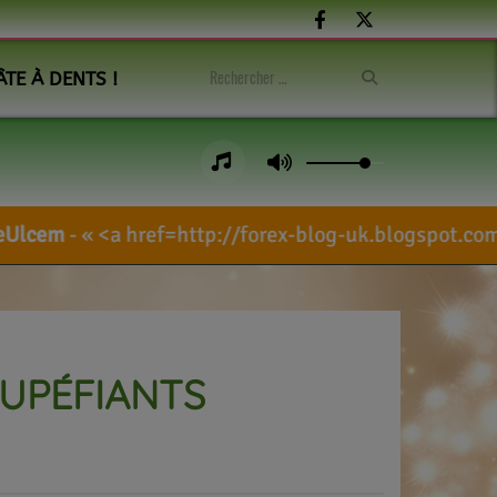
ÂTE À DENTS !
ef=http://forex-blog-uk.blogspot.com/search/?
TUPÉFIANTS