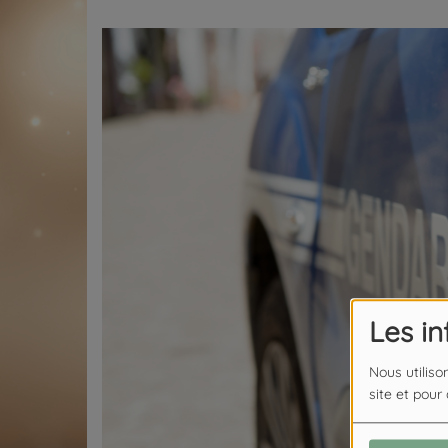
Les i
Nous utiliso
site et pour