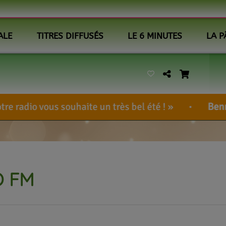
ALE
TITRES DIFFUSÉS
LE 6 MINUTES
LA P
 souhaite un très bel été !
BennieUlcem
-
<
O FM