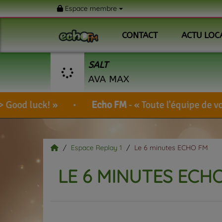
Espace membre
CONTACT
ACTU LOC
SALT
AVA MAX
Echo FM
-
Toute l'équipe de votre radio vous
Espace Replay 1
Le 6 minutes ECHO FM
LE 6 MINUTES ECH