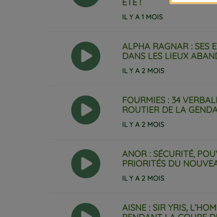
ÉTÉ !
IL Y A 1 MOIS
ALPHA RAGNAR : SES
DANS LES LIEUX ABAN
IL Y A 2 MOIS
FOURMIES : 34 VERBA
ROUTIER DE LA GENDA
IL Y A 2 MOIS
ANOR : SÉCURITÉ, PO
PRIORITÉS DU NOUVEA
IL Y A 2 MOIS
AISNE : SIR YRIS, L’