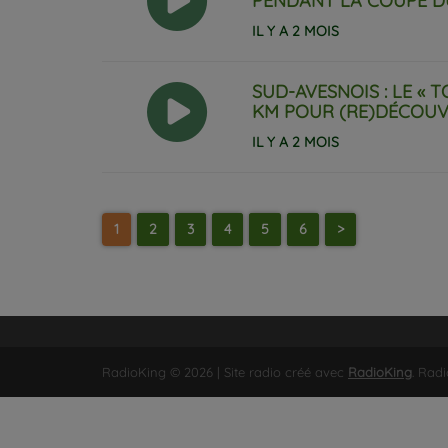
PENDANT LA COUPE D
IL Y A 2 MOIS
SUD-AVESNOIS : LE « 
KM POUR (RE)DÉCOUVR
IL Y A 2 MOIS
1
2
3
4
5
6
>
RadioKing © 2026 | Site radio créé avec
RadioKing
. Rad