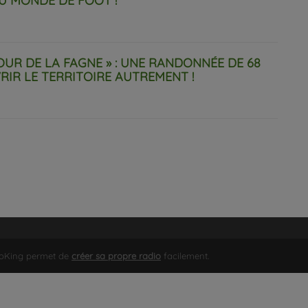
U MONDE DE FOOT !
TOUR DE LA FAGNE » : UNE RANDONNÉE DE 68
IR LE TERRITOIRE AUTREMENT !
ioKing permet de
créer sa propre radio
facilement.