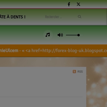
ÂTE À DENTS !
a href=http://forex-blog-uk.blogspot.com/sear
RSS