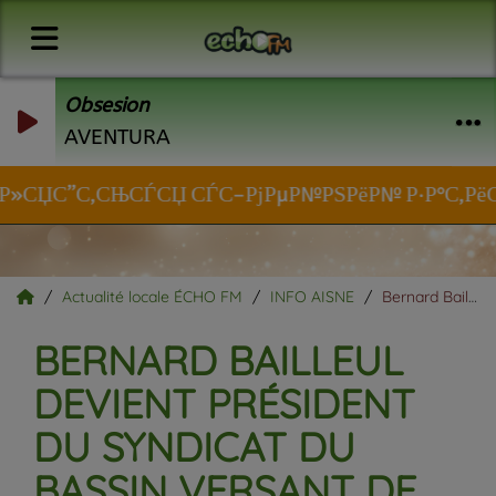
Obsesion
AVENTURA
Р»СЏС”С‚СЊСЃСЏ СЃС–РјРµР№РЅРёР№ Р·Р°С‚РёС€РѕРє
Actualité locale ÉCHO FM
INFO AISNE
Bernard Bailleul devient président du Syndicat du bassin versant de l’Oise amont.
BERNARD BAILLEUL
DEVIENT PRÉSIDENT
DU SYNDICAT DU
BASSIN VERSANT DE