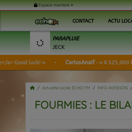
Espace membre
CONTACT
ACTU LOC
PARAPLUIE
JECK
CarlosAnalf
-
A $25,000 PROMO CODE IS YOU
Actualité locale ÉCHO FM
INFO AVESNOIS
FOURMIES : LE BIL