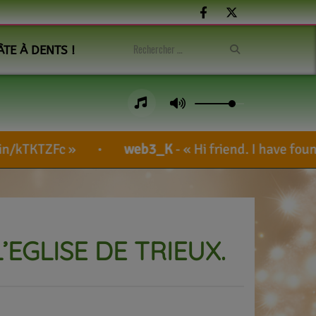
ÂTE À DENTS !
web3_K
-
Hi friend. I have found an amazing blo
’EGLISE DE TRIEUX.