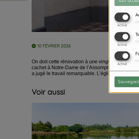
Tout accep
A
Ut
Activé
T
Ut
Activé
10 FÉVRIER 2026
F
Ut
On doit cette rénovation à une vingtaine de béné
Activé
cachet à Notre-Dame de l’Assomption, construite 
a jugé le travail remarquable. L’église sera béni
Sauvegard
Voir aussi