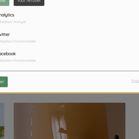
ter
Tout refuser
nalytics
ilisation: Analyse
witter
ilisation: Fonctionnalité
acebook
ilisation: Fonctionnalité
voles de l’association Les Pascrécelles, qui a redonné du
il y a 134 ans. La conservatrice du patrimoine diocésain
e le 3 mai par l’archevêque de Cambrai.
Prop
er