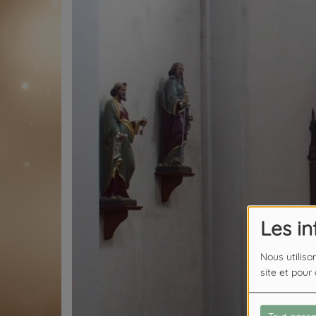
Les i
Nous utiliso
site et pour