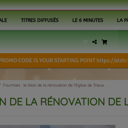
ALE
TITRES DIFFUSÉS
LE 6 MINUTES
LA P
R STARTING POINT https://alstr.in/kTKTZFc
Fourmies : le bilan de la rénovation de l’Eglise de Trieux.
AN DE LA RÉNOVATION DE L