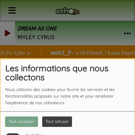
DREAM AS ONE
MYLEY CYRUS
ѕРє </a>
web3_P
-
Hi friend. I have foun
Les informations que nous
collectons
Nous utilisons des cookies pour fournir les services et les
fonctionnalités proposés sur notre site et pour améliorer
l'expérience de nos utilisateurs.
Tout accepter
Tout refuser