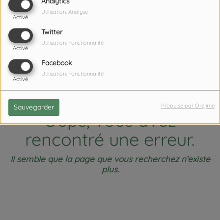
404
Analytics
Utilisation: Analyse
Activé
Twitter
Utilisation: Fonctionnalité
Activé
Facebook
Utilisation: Fonctionnalité
Activé
Propulsé par Orejime
Sauvegarder
Oups, vous avez
rencontré une erreur.
Il semble que la page que vous recherchez n’existe
plus.