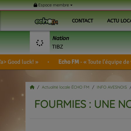
Espace membre
CONTACT
ACTU LOC
Nation
TIBZ
Echo FM
-
Toute l'équipe de votre radio vous 
Actualité locale ÉCHO FM
INFO AVESNOIS
FOURMIES : UNE N