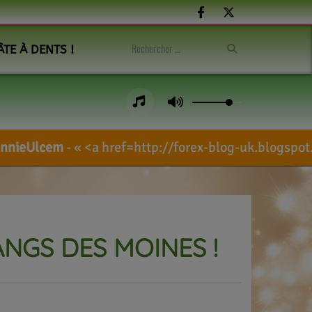
ÂTE À DENTS !
 href=http://forex-blog-uk.blogspot.com/searc
ANGS DES MOINES !