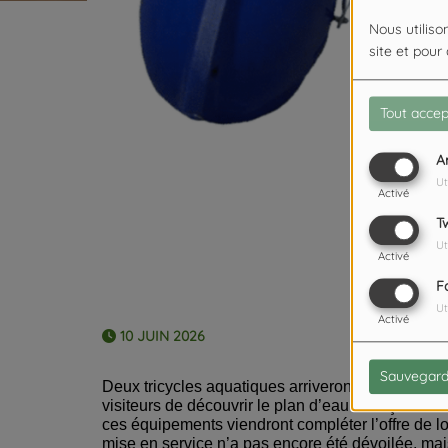
Nous utiliso
site et pour
Tout accep
A
Ut
Activé
T
Ut
Activé
F
Ut
Activé
10 JUIN 2026
Sauvegard
Deux tricycles aquatiques arriveront prochainemen
visiteurs de découvrir le plan d’eau de façon ludi
ces équipements viendront compléter l’offre de lo
mise en service n’a pas encore été dévoilée, m