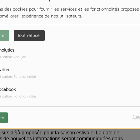
ns des cookies pour fournir les services et les fonctionnalités proposés
 améliorer l'expérience de nos utilisateurs.
ter
Tout refuser
nalytics
ilisation: Analyse
witter
ilisation: Fonctionnalité
acebook
ilisation: Fonctionnalité
Prop
er
t sur le site. Cette nouvelle activité permettra aux
que, en famille ou entre amis. Accessibles et originaux,
isirs déjà proposée pour la saison estivale. La date de
ais de nouvelles informations seront communiquées dans