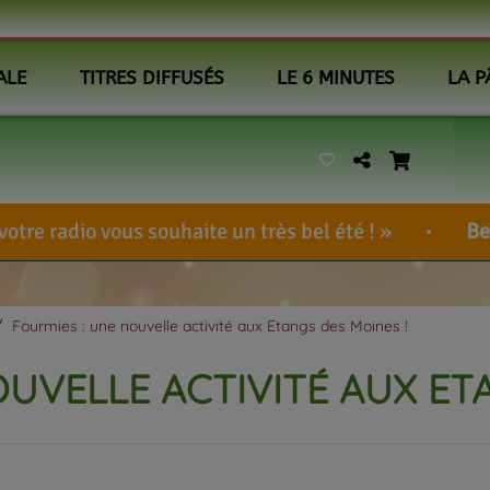
ALE
TITRES DIFFUSÉS
LE 6 MINUTES
LA P
souhaite un très bel été !
BennieUlcem
-
<a
Fourmies : une nouvelle activité aux Etangs des Moines !
OUVELLE ACTIVITÉ AUX ET