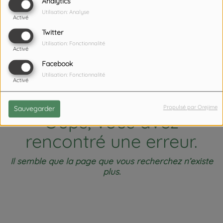
404
Analytics
Utilisation: Analyse
Activé
Twitter
Utilisation: Fonctionnalité
Activé
Facebook
Utilisation: Fonctionnalité
Activé
Propulsé par Orejime
Sauvegarder
Oups, vous avez
rencontré une erreur.
Il semble que la page que vous recherchez n’existe
plus.