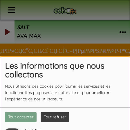
SALT
AVA MAX
вЂ™СЏРІР»СЏС”С‚СЊСЃСЏ СЃС–РјРµР№РЅРёР№ Р·Р°С‚Р
Les informations que nous
collectons
Nous utilisons des cookies pour fournir les services et les
fonctionnalités proposés sur notre site et pour améliorer
l'expérience de nos utilisateurs.
Tout accepter
Tout refuser