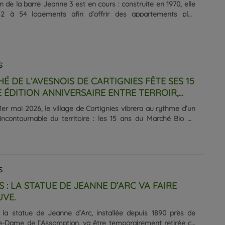
n de la barre Jeanne 3 est en cours : construite en 1970, elle
2 à 54 logements afin d’offrir des appartements plus
t surtout plus économes en énergie, avec un gain de
de la classe D à B. Le coût des travaux est estimé à près de
 par logement. En parallèle, une nouvelle structure va voir le
Maison de l’Espérance, un espace de 300 m² dédié aux
 locales. Objectif : améliorer le cadre de vie et renforcer le
S
u quartier. D’autres chantiers se poursuivent, notamment
É DE L’AVESNOIS DE CARTIGNIES FÊTE SES 15
E ÉDITION ANNIVERSAIRE ENTRE TERROIR,
T CONVIVIALITÉ.
1er mai 2026, le village de Cartignies vibrera au rythme d’un
ncontournable du territoire : les 15 ans du Marché Bio de
Organisée par l’association Paysannes en Bio, cette édition
tiendra à la Ferme de la Corbière et promet une journée riche
es, rencontres et festivités. Depuis sa création, ce marché
é comme un rendez-vous phare de l’agriculture biologique
ois. Soutenu par le Parc naturel régional de l’Avesnois, il
S
s une dynamique locale forte visant......
 : LA STATUE DE JEANNE D’ARC VA FAIRE
UVE.
 la statue de Jeanne d’Arc, installée depuis 1890 près de
re-Dame de l’Assomption, va être temporairement retirée ce