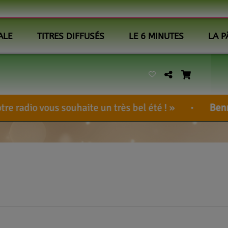
ALE
TITRES DIFFUSÉS
LE 6 MINUTES
LA P
ite un très bel été !
BennieUlcem
-
<a hre