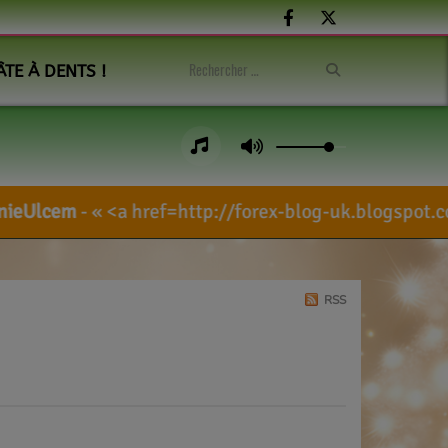
ÂTE À DENTS !
f=http://forex-blog-uk.blogspot.com/search/?l
RSS