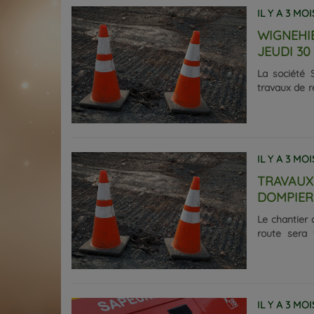
IL Y A 3 MOI
WIGNEHIE
JEUDI 30 
La société 
travaux de r
Champ d’Her
fermeture c
et le statio
sont invités
IL Y A 3 MOI
TRAVAUX 
DOMPIERR
Le chantier 
route sera 
carrefour d
déviation s
retrouver la
de circulatio
IL Y A 3 MOI