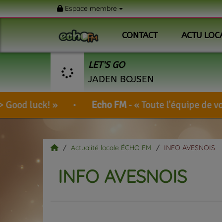
Espace membre
CONTACT
ACTU LOC
LET'S GO
JADEN BOJSEN
Echo FM
-
Toute l'équipe de votre radio vous souha
Actualité locale ÉCHO FM
INFO AVESNOIS
INFO AVESNOIS