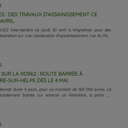
S
S : DES TRAVAUX D’ASSAINISSEMENT CE
AVRIL.
SUEZ interviendra ce jeudi 30 avril à Wignehies pour des
éparation sur une canalisation d’assainissement, rue du Petit
mon. Le chantier, prévu pour une journée, entraînera la
omplète de l’impasse au niveau du numéro 5. La circulation
nnement y seront interdits par arrêté municipal. Les riverains
 à ne pas garer leur véhicule dans la zone concernée.
S
SUR LA RD962 : ROUTE BARRÉE À
E-SUR-HELPE DÈS LE 4 MAI.
devrait durer 4 jours, pour un montant de 160 000 euros. La
totalement barrée sur environ un kilomètre, à partir du
u GAEC Lanthier en direction d’Avesnes-sur-Helpe. Une
era mise en place via la RD124, puis la RD424, avant de
 RD962.Ces travaux visent à améliorer la sécurité et le confort
n.
S