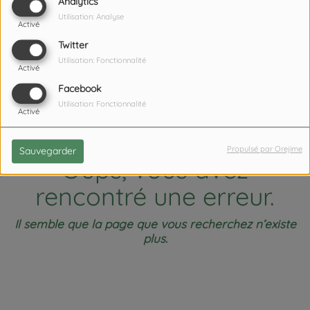
404
Analytics
Utilisation: Analyse
Activé
Twitter
Utilisation: Fonctionnalité
Activé
Facebook
Utilisation: Fonctionnalité
Activé
Propulsé par Orejime
Sauvegarder
Oups, vous avez
rencontré une erreur.
Il semble que la page que vous recherchez n’existe
plus.