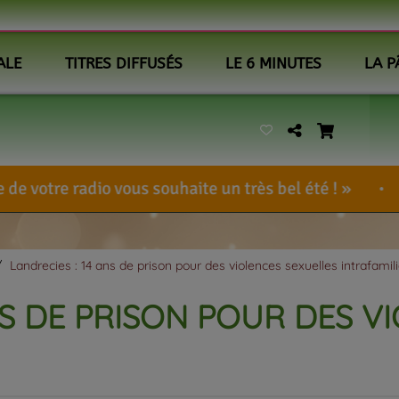
ALE
TITRES DIFFUSÉS
LE 6 MINUTES
LA P
ous souhaite un très bel été !
BennieUlcem
Landrecies : 14 ans de prison pour des violences sexuelles intrafamili
NS DE PRISON POUR DES V