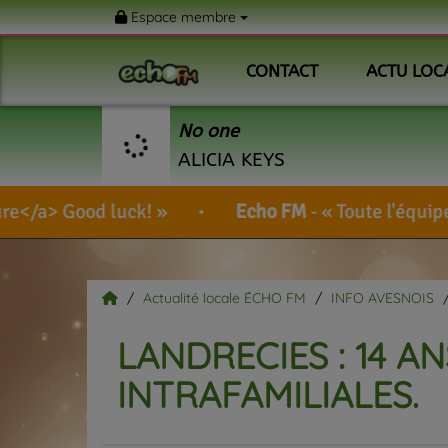
Espace membre
CONTACT
ACTU LOC
No one
ALICIA KEYS
k!
Echo FM
-
Toute l'équipe de votre radio v
Actualité locale ÉCHO FM
INFO AVESNOIS
LANDRECIES : 14 A
INTRAFAMILIALES.