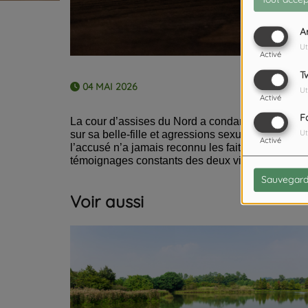
A
Ut
Activé
T
04 MAI 2026
Ut
Activé
F
La cour d’assises du Nord a condamné un homme 
sur sa belle-fille et agressions sexuelles sur sa f
Ut
Activé
l’accusé n’a jamais reconnu les faits, évoquant 
témoignages constants des deux victimes. L’homm
Sauvegard
Voir aussi