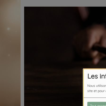
Les i
Nous utiliso
site et pour
Tout accep