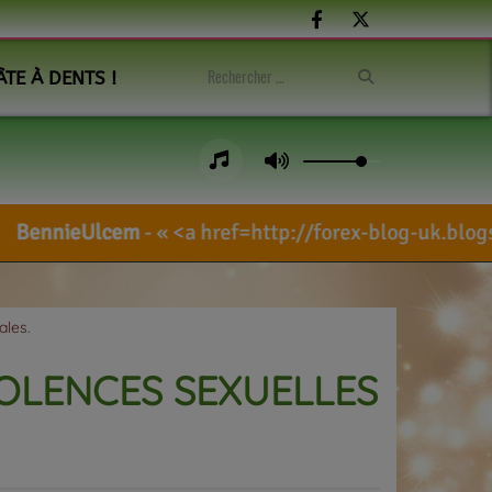
ÂTE À DENTS !
-
<a href=http://forex-blog-uk.blogspot.com/se
ales.
IOLENCES SEXUELLES