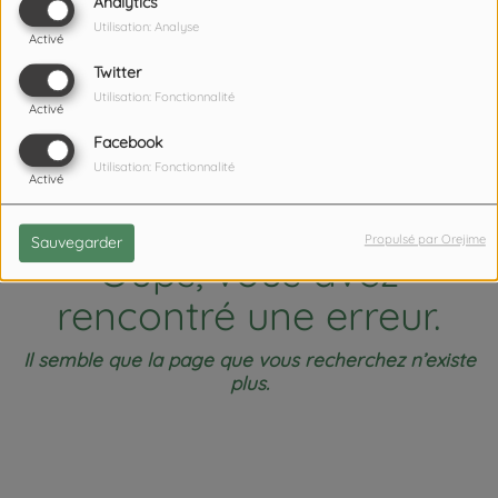
404
Analytics
Utilisation: Analyse
Activé
Twitter
Utilisation: Fonctionnalité
Activé
Facebook
Utilisation: Fonctionnalité
Activé
Propulsé par Orejime
Sauvegarder
Oups, vous avez
rencontré une erreur.
Il semble que la page que vous recherchez n’existe
plus.