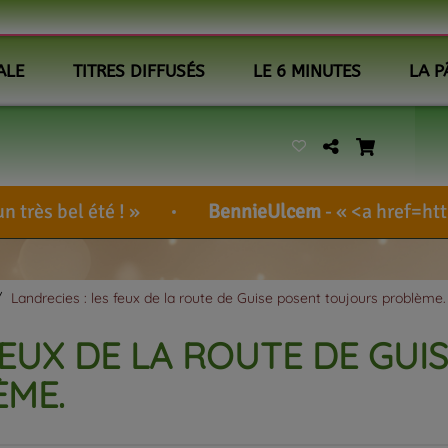
ALE
TITRES DIFFUSÉS
LE 6 MINUTES
LA P
BennieUlcem
-
<a href=http://forex-blo
Landrecies : les feux de la route de Guise posent toujours problème.
FEUX DE LA ROUTE DE GUI
ME.