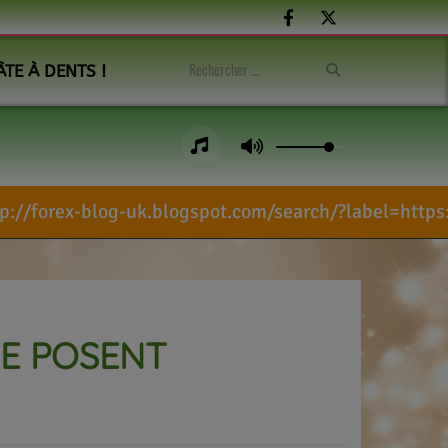
ÂTE À DENTS !
g-uk.blogspot.com/search/?label=https://funpik
SE POSENT