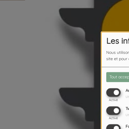
Les i
Nous utiliso
site et pour
Tout accep
A
Ut
Activé
T
Ut
Activé
F