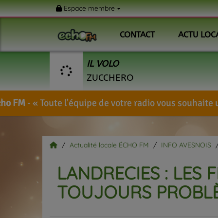
Espace membre
CONTACT
ACTU LOC
IL VOLO
ZUCCHERO
équipe de votre radio vous souhaite un très bel été !
Actualité locale ÉCHO FM
INFO AVESNOIS
LANDRECIES : LES 
TOUJOURS PROBLÈ