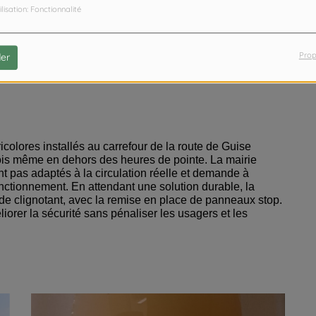
ilisation: Fonctionnalité
Prop
er
icolores installés au carrefour de la route de Guise
ois même en dehors des heures de pointe. La mairie
nt pas adaptés à la circulation réelle et demande à
fonctionnement. En attendant une solution durable, la
 clignotant, avec la remise en place de panneaux stop.
iorer la sécurité sans pénaliser les usagers et les