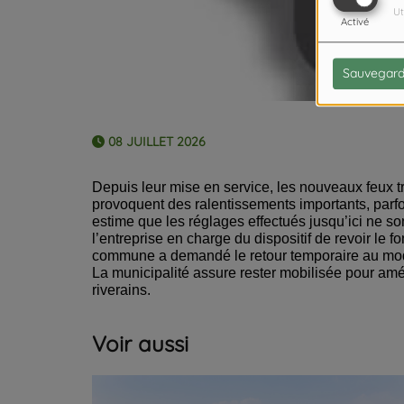
Ut
Activé
Sauvegard
08 JUILLET 2026
Depuis leur mise en service, les nouveaux feux tr
provoquent des ralentissements importants, parf
estime que les réglages effectués jusqu’ici ne so
l’entreprise en charge du dispositif de revoir le 
commune a demandé le retour temporaire au mode
La municipalité assure rester mobilisée pour amél
riverains.
Voir aussi