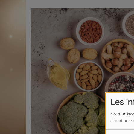
Les i
Nous utiliso
site et pour