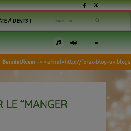
ÂTE À DENTS !
<a href=http://forex-blog-uk.blogspot.com/sea
 LE “MANGER