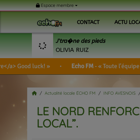
Espace membre
CONTACT
ACTU LOC
J'tra�ne des pieds
OLIVIA RUIZ
!
Echo FM
-
Toute l'équipe de votre radio vo
Actualité locale ÉCHO FM
INFO AVESNOIS
LE NORD RENFORC
LOCAL”.