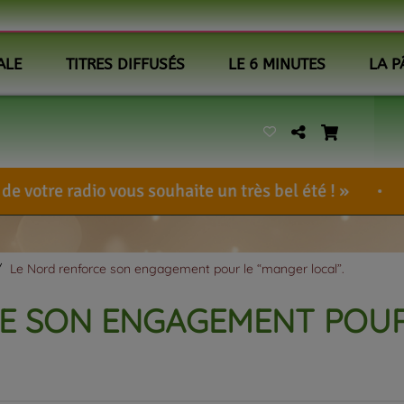
ALE
TITRES DIFFUSÉS
LE 6 MINUTES
LA P
us souhaite un très bel été !
BennieUlcem
-
Le Nord renforce son engagement pour le “manger local”.
E SON ENGAGEMENT POUR