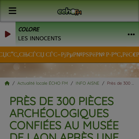
COLORE
LES INNOCENTS
ЏС”С‚СЊСЃСЏ СЃС–РјРµР№РЅРёР№ Р·Р°С‚РёС€РѕРє <
Actualité locale ÉCHO FM
INFO AISNE
Près de 300 pièces archéologiques confiées au musée de Laon après une saisie douanière.
PRÈS DE 300 PIÈCES
ARCHÉOLOGIQUES
CONFIÉES AU MUSÉE
DE LAON APRÈS UNE