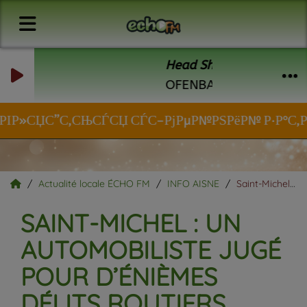
Head Shoulders Knees an
OFENBACH
ЏРІР»СЏС”С‚СЊСЃСЏ СЃС–РјРµР№РЅРёР№ Р·Р°С‚РёС€Р
Actualité locale ÉCHO FM
INFO AISNE
Saint-Michel : un automobiliste jugé pour d’énièmes délits routiers.
SAINT-MICHEL : UN
AUTOMOBILISTE JUGÉ
POUR D’ÉNIÈMES
DÉLITS ROUTIERS.