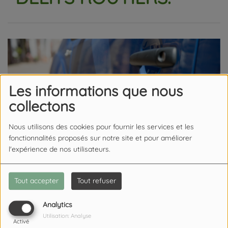
Les informations que nous
collectons
Nous utilisons des cookies pour fournir les services et les
fonctionnalités proposés sur notre site et pour améliorer
l'expérience de nos utilisateurs.
Tout accepter
Tout refuser
27 FÉVRIER 2026
Analytics
Utilisation: Analyse
L’histoire d’un quadragénaire déjà condamné 17 fois pour
Activé