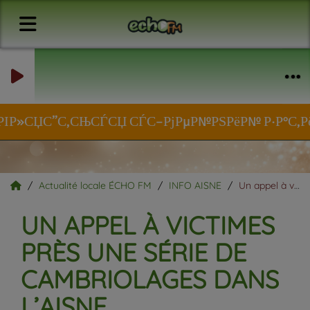
ЏРІР»СЏС”С‚СЊСЃСЏ СЃС–РјРµР№РЅРёР№ Р·Р°С‚РёС€
Actualité locale ÉCHO FM
INFO AISNE
Un appel à victimes près une série de cambriolages dans l’Aisne.
UN APPEL À VICTIMES
PRÈS UNE SÉRIE DE
CAMBRIOLAGES DANS
L’AISNE.