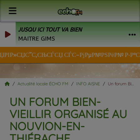
JUSQU ICI TOUT VA BIEN
MAITRE GIMS
СЏРІР»СЏС”С‚СЊСЃСЏ СЃС–РјРµР№РЅРёР№ Р·Р°С‚РёС
Actualité locale ÉCHO FM
INFO AISNE
Un forum Bien-Vieillir organisé au Nouvion-en-Thiérache.
UN FORUM BIEN-
VIEILLIR ORGANISÉ AU
NOUVION-EN-
THIÉRACHE.