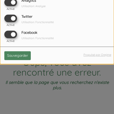
404
Analytics
Utilisation: Analyse
Activé
Twitter
Utilisation: Fonctionnalité
Activé
Facebook
Utilisation: Fonctionnalité
Activé
Propulsé par Orejime
Sauvegarder
Oups, vous avez
rencontré une erreur.
Il semble que la page que vous recherchez n’existe
plus.