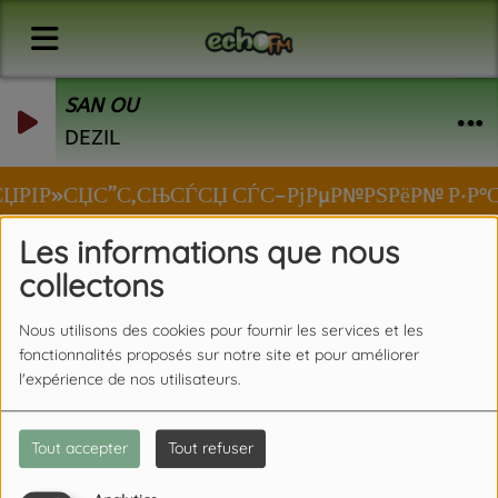
SAN OU
DEZIL
вЂ™СЏРІР»СЏС”С‚СЊСЃСЏ СЃС–РјРµР№РЅРёР№ Р·Р°С‚
Les informations que nous
collectons
Nous utilisons des cookies pour fournir les services et les
fonctionnalités proposés sur notre site et pour améliorer
l'expérience de nos utilisateurs.
Tout accepter
Tout refuser