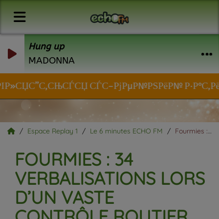
Hung up
MADONNA
ІР»СЏС”С‚СЊСЃСЏ СЃС–РјРµР№РЅРёР№ Р·Р°С‚РёС€РѕР
Espace Replay 1
Le 6 minutes ECHO FM
Fourmies : 34 verbalisations lors d’un vaste contrôle routier de la Gendarmerie vendredi 29 mai.
FOURMIES : 34
VERBALISATIONS LORS
D’UN VASTE
CONTRÔLE ROUTIER