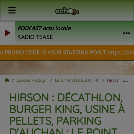
PODCAST actu locale
RADIO TEASE
ODE IS YOUR STARTING POINT https://alstr.in/kTK
Espace Replay 1
Le 6 minutes ECHO FM
Hirson : Décathlon, Burger King, usine à pellets, parking d’Auchan : le point sur les différents projets.
HIRSON : DÉCATHLON,
BURGER KING, USINE À
PELLETS, PARKING
D’AUCHAN : LE POINT