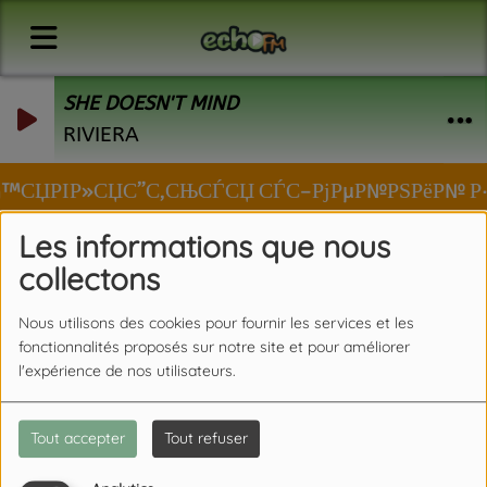
SHE DOESN'T MIND
RIVIERA
 Р·вЂ™СЏРІР»СЏС”С‚СЊСЃСЏ СЃС–РјРµР№РЅРёР№ Р·Р
Les informations que nous
collectons
Nous utilisons des cookies pour fournir les services et les
fonctionnalités proposés sur notre site et pour améliorer
l'expérience de nos utilisateurs.
Tout accepter
Tout refuser