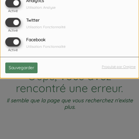
404
Analytics
Utilisation: Analyse
Activé
Twitter
Utilisation: Fonctionnalité
Activé
Facebook
Utilisation: Fonctionnalité
Activé
Propulsé par Orejime
Sauvegarder
Oups, vous avez
rencontré une erreur.
Il semble que la page que vous recherchez n’existe
plus.